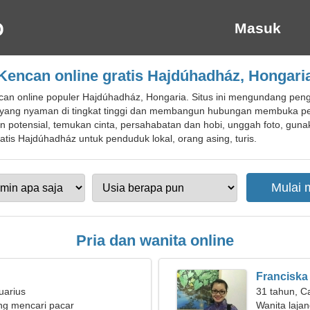
Masuk
Kencan online gratis Hajdúhadház, Hongari
an online populer Hajdúhadház, Hongaria. Situs ini mengundang pen
 yang nyaman di tingkat tinggi dan membangun hubungan membuka p
n potensial, temukan cinta, persahabatan dan hobi, unggah foto, guna
tis Hajdúhadház untuk penduduk lokal, orang asing, turis.
Pria dan wanita online
Franciska
uarius
31 tahun, C
g mencari pacar
Wanita laja