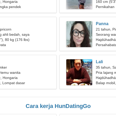
, Hongaria
bermain ski
160 cm (5'3"
ngka pendek
Pernikahan
Panna
pricorn
21 tahun, P
 ahli bedah, saya
Seorang wan
 seorang wanita yang
"), 80 kg (176 lbs)
mencari hu
Hajdúhadhá
yata
Persahabat
Lali
nker
35 tahun, Sa
ertemu wanita
Pria lajang m
, Hongaria
Hajdúhadhá
l, Lompat dasar
Balap mobil
Cara kerja HunDatingGo