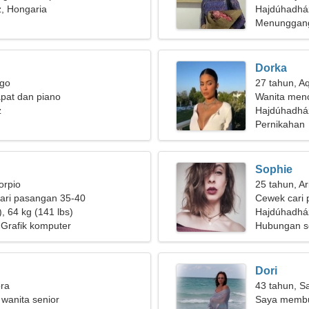
, Hongaria
Hajdúhadhá
Menunggang 
Dorka
rgo
27 tahun, A
pat dan piano
Wanita menc
z
Hajdúhadhá
Pernikahan
Sophie
orpio
25 tahun, Ar
ari pasangan 35-40
Cewek cari 
, 64 kg (141 lbs)
Hajdúhadhá
 Grafik komputer
Hubungan s
Dori
bra
43 tahun, Sa
 wanita senior
Saya membut