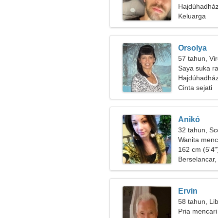
Hajdúhadház
Keluarga
Orsolya
57 tahun, Vi
Saya suka ra
Hajdúhadhá
Cinta sejati
Anikó
32 tahun, Sc
Wanita menc
162 cm (5'4")
Berselancar,
Ervin
58 tahun, Li
Pria mencari