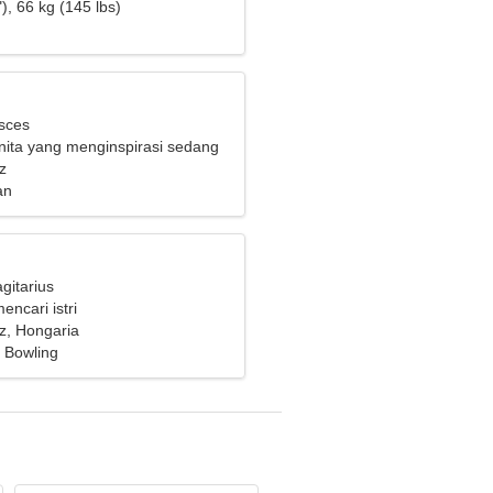
 bersama
), 66 kg (145 lbs)
isces
ita yang menginspirasi sedang
bungan
z
an
gitarius
encari istri
z, Hongaria
, Bowling