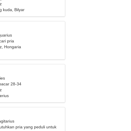
z
kuda, Bilyar
quarius
ari pria
z, Hongaria
ies
pacar 28-34
z
erius
gitarius
uhkan pria yang peduli untuk