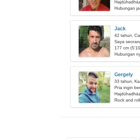
Hajdúhadház
Hubungan ja
Jack
42 tahun, Ca
Saya seorang
membutuhkan
177 cm (5'10
spektakuler
Hubungan n
Gergely
33 tahun, Ka
Pria ingin b
Hajdúhadház
Rock and rol