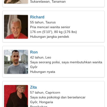
Sukarelawan, Tanaman
Richard
55 tahun, Taurus
Pria mencari wanita senior
176 cm (5'10"), 80 kg (176 lbs)
Hubungan jangka pendek
Ron
42 tahun, Leo
Saya seorang polisi, saya membutuhkan wanita
yang luar biasa
Győr
Hubungan nyata
Zita
57 tahun, Capricorn
Saya suka psikologi dan berselancar
Győr, Hongaria
Pernikahan