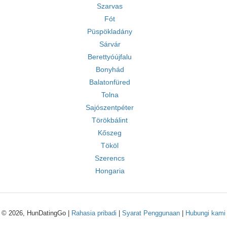
Szarvas
Fót
Püspökladány
Sárvár
Berettyóújfalu
Bonyhád
Balatonfüred
Tolna
Sajószentpéter
Törökbálint
Kőszeg
Tököl
Szerencs
Hongaria
© 2026, HunDatingGo |
Rahasia pribadi
|
Syarat Penggunaan
|
Hubungi kami