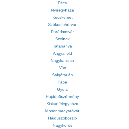
Pécs
Nyíregyháza
Kecskemét
Székesfehérvár
Parádsasvár
Szolnok
Tatabánya
Angyalföld
Nagykanizsa
Vác
Salgótarján
Pápa
Gyula
Hajdúböszörmény
Kiskunfélegyháza
Mosonmagyaróvár
Hajdúszoboszló
Nagykőrös