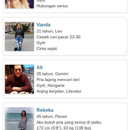
Győr
Hubungan serius
Vanda
21 tahun, Leo
Cewek cari pacar 23-30
Győr
Cinta sejati
Ali
35 tahun, Gemini
Pria lajang mencari istri
Győr, Hongaria
Anjing berjalan, Literatur
Rebeka
45 tahun, Pisces
Aku butuh pria yang serius di sisiku
172 cm (5'8"), 63 kg (138 lbs)