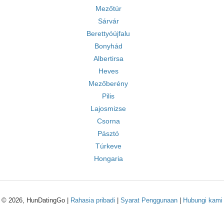
Mezőtúr
Sárvár
Berettyóújfalu
Bonyhád
Albertirsa
Heves
Mezőberény
Pilis
Lajosmizse
Csorna
Pásztó
Túrkeve
Hongaria
© 2026, HunDatingGo |
Rahasia pribadi
|
Syarat Penggunaan
|
Hubungi kami