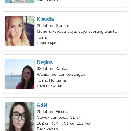
Pernikahan
Klaudia
26 tahun, Gemini
Menulis kepada saya, saya seorang wanita
hebat
Tolna
Cinta sejati
Regina
32 tahun, Kanker
Wanita mencari pasangan
Tolna, Hongaria
Pantai, Ski air
Adél
25 tahun, Pisces
Cewek cari pacar 31-34
162 cm (5'4"), 51 kg (112 lbs)
Pernikahan