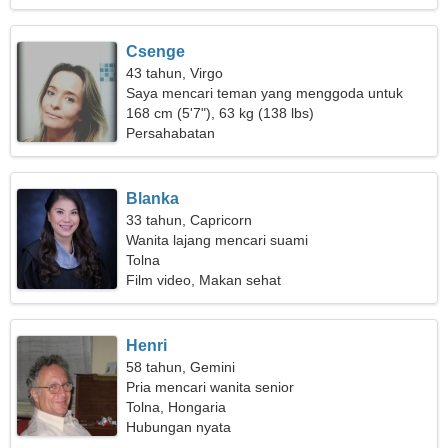
Csenge
43 tahun, Virgo
Saya mencari teman yang menggoda untuk
keluarga
168 cm (5'7"), 63 kg (138 lbs)
Persahabatan
Blanka
33 tahun, Capricorn
Wanita lajang mencari suami
Tolna
Film video, Makan sehat
Henri
58 tahun, Gemini
Pria mencari wanita senior
Tolna, Hongaria
Hubungan nyata