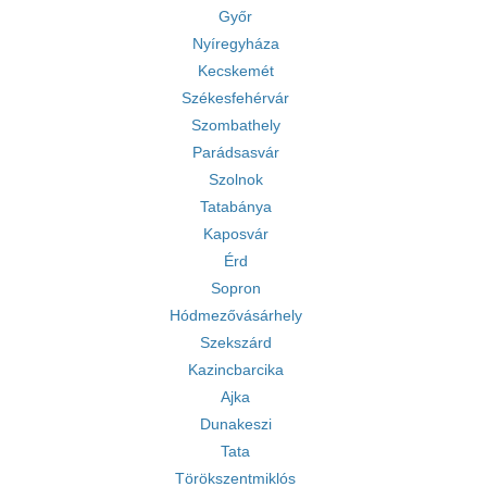
Győr
Nyíregyháza
Kecskemét
Székesfehérvár
Szombathely
Parádsasvár
Szolnok
Tatabánya
Kaposvár
Érd
Sopron
Hódmezővásárhely
Szekszárd
Kazincbarcika
Ajka
Dunakeszi
Tata
Törökszentmiklós