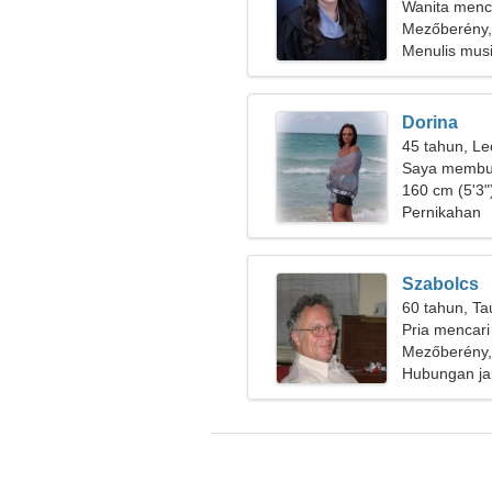
Wanita menc
Mezőberény,
Menulis musi
Dorina
45 tahun, Le
Saya membut
bepergian
160 cm (5'3")
Pernikahan
Szabolcs
60 tahun, Ta
Pria mencari
Mezőberény,
Hubungan ja