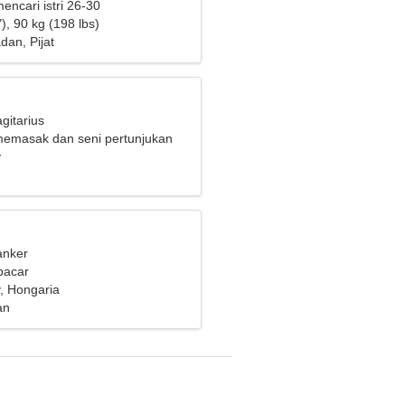
mencari istri 26-30
), 90 kg (198 lbs)
dan, Pijat
gitarius
emasak dan seni pertunjukan
y
anker
pacar
, Hongaria
an