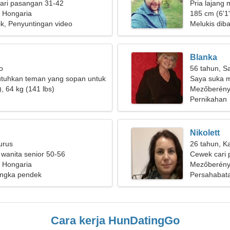
ari pasangan 31-42
Pria lajang 
 Hongaria
185 cm (6'1"
k, Penyuntingan video
Melukis diba
Blanka
o
56 tahun, Sa
uhkan teman yang sopan untuk
Saya suka m
, 64 kg (141 lbs)
Mezőberén
Pernikahan
Nikolett
urus
26 tahun, K
 wanita senior 50-56
Cewek cari 
 Hongaria
Mezőberény
ngka pendek
Persahabat
Cara kerja HunDatingGo