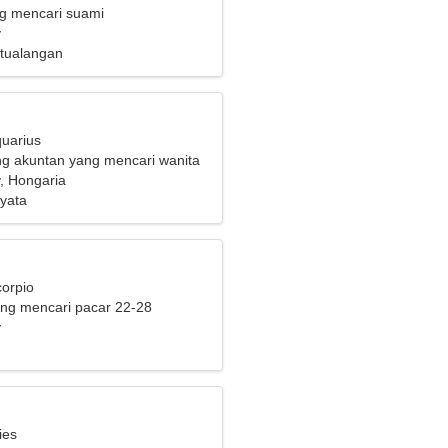
ng mencari suami
y
etualangan
quarius
g akuntan yang mencari wanita
, Hongaria
yata
corpio
ng mencari pacar 22-28
y
ies