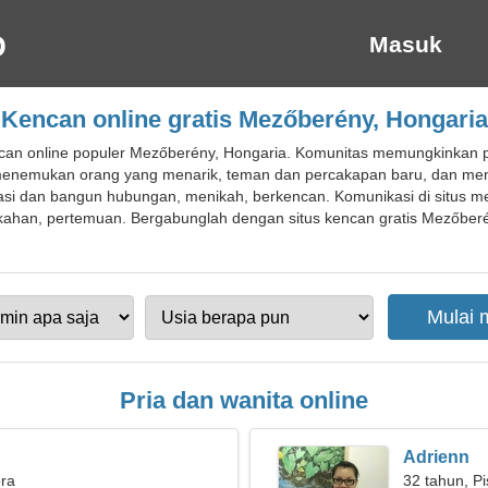
Masuk
Kencan online gratis Mezőberény, Hongaria
can online populer Mezőberény, Hongaria. Komunitas memungkinkan p
, menemukan orang yang menarik, teman dan percakapan baru, dan 
kasi dan bangun hubungan, menikah, berkencan. Komunikasi di situ
nikahan, pertemuan. Bergabunglah dengan situs kencan gratis Mezőber
Pria dan wanita online
Adrienn
bra
32 tahun, P