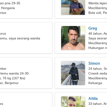
ri pria 29-35
Wanita laja
 Hongaria
Mezőberén
rius
Bola voli, P
Greg
urus
46 tahun, A
rtemu, saya seorang wanita
Saya seoran
cantik
Mezőberény
Hubungan n
Simon
nker
24 tahun, S
ertemu wanita 24-30
Cowok seda
, 76 kg (167 lbs)
Mezőberén
lan, Berjemur
Keluarga
Attila
ies
33 tahun, Ar