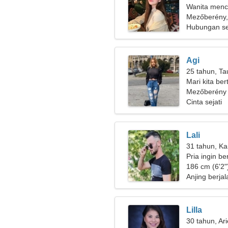
Wanita menca
Mezőberény,
Hubungan se
Agi
25 tahun, Ta
Mari kita be
penasaran
Mezőberény
Cinta sejati
Lali
31 tahun, Ka
Pria ingin b
186 cm (6'2")
Anjing berja
Lilla
30 tahun, Ar