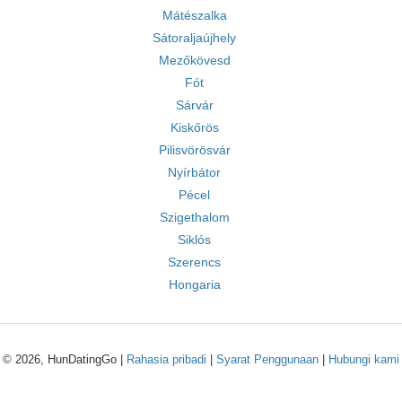
Mátészalka
Sátoraljaújhely
Mezőkövesd
Fót
Sárvár
Kiskőrös
Pilisvörösvár
Nyírbátor
Pécel
Szigethalom
Siklós
Szerencs
Hongaria
© 2026, HunDatingGo |
Rahasia pribadi
|
Syarat Penggunaan
|
Hubungi kami