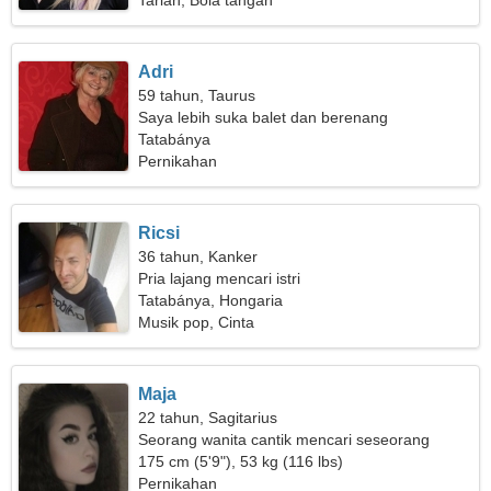
Tarian, Bola tangan
Adri
59 tahun, Taurus
Saya lebih suka balet dan berenang
Tatabánya
Pernikahan
Ricsi
36 tahun, Kanker
Pria lajang mencari istri
Tatabánya, Hongaria
Musik pop, Cinta
Maja
22 tahun, Sagitarius
Seorang wanita cantik mencari seseorang
seperti Anda
175 cm (5'9"), 53 kg (116 lbs)
Pernikahan