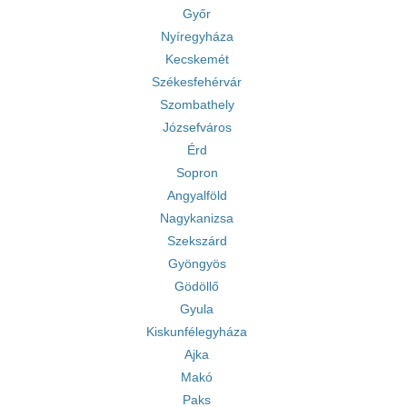
Győr
Nyíregyháza
Kecskemét
Székesfehérvár
Szombathely
Józsefváros
Érd
Sopron
Angyalföld
Nagykanizsa
Szekszárd
Gyöngyös
Gödöllő
Gyula
Kiskunfélegyháza
Ajka
Makó
Paks