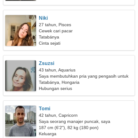
Niki
27 tahun, Pisces
Cewek cari pacar
Tatabánya
Cinta sejati
Zsuzsi
43 tahun, Aquarius
Saya membutuhkan pria yang pengasih untuk
bermain ski bersama
Tatabánya, Hongaria
Hubungan serius
Tomi
42 tahun, Capricorn
Saya seorang manajer puncak, saya
membutuhkan wanita yang luar biasa
187 cm (6'2"), 82 kg (180 pon)
Keluarga