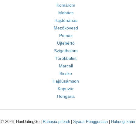
Komárom
Mohács
Hajdúnánás
Mezőkövesd
Pomáz
Újfehértó
Szigethalom
Törökbálint
Marcali
Bicske
Hajdúsámson
Kapuvár
Hongaria
© 2026, HunDatingGo |
Rahasia pribadi
|
Syarat Penggunaan
|
Hubungi kami