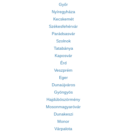
Győr
Nyíregyháza
Kecskemét
Székesfehérvár
Parádsasvár
Szolnok
Tatabánya
Kaposvár
Érd
Veszprém
Eger
Dunaújváros
Gyöngyös
Hajdúböszörmény
Mosonmagyaróvár
Dunakeszi
Monor
Várpalota