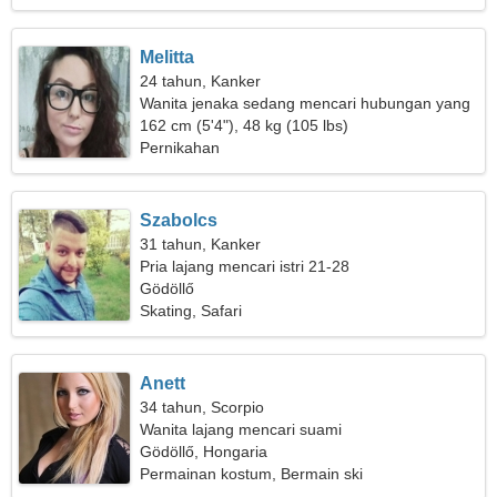
Melitta
24 tahun, Kanker
Wanita jenaka sedang mencari hubungan yang
serius
162 cm (5'4"), 48 kg (105 lbs)
Pernikahan
Szabolcs
31 tahun, Kanker
Pria lajang mencari istri 21-28
Gödöllő
Skating, Safari
Anett
34 tahun, Scorpio
Wanita lajang mencari suami
Gödöllő, Hongaria
Permainan kostum, Bermain ski