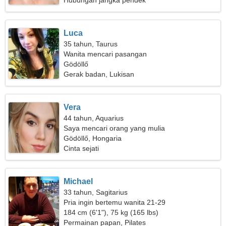
Hubungan jangka pendek
Luca
35 tahun, Taurus
Wanita mencari pasangan
Gödöllő
Gerak badan, Lukisan
Vera
44 tahun, Aquarius
Saya mencari orang yang mulia
Gödöllő, Hongaria
Cinta sejati
Michael
33 tahun, Sagitarius
Pria ingin bertemu wanita 21-29
184 cm (6'1"), 75 kg (165 lbs)
Permainan papan, Pilates