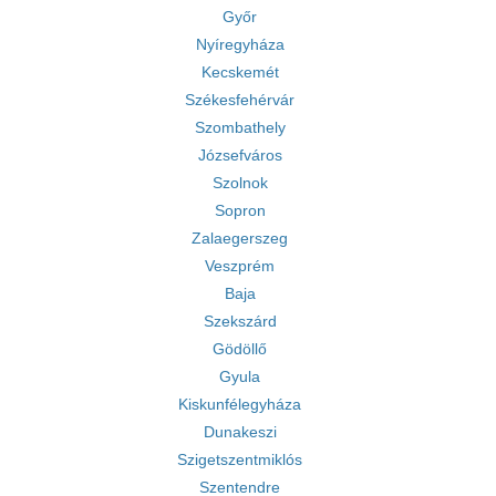
Győr
Nyíregyháza
Kecskemét
Székesfehérvár
Szombathely
Józsefváros
Szolnok
Sopron
Zalaegerszeg
Veszprém
Baja
Szekszárd
Gödöllő
Gyula
Kiskunfélegyháza
Dunakeszi
Szigetszentmiklós
Szentendre