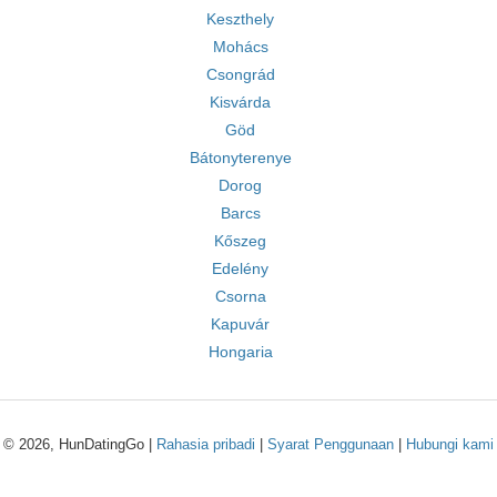
Keszthely
Mohács
Csongrád
Kisvárda
Göd
Bátonyterenye
Dorog
Barcs
Kőszeg
Edelény
Csorna
Kapuvár
Hongaria
© 2026, HunDatingGo |
Rahasia pribadi
|
Syarat Penggunaan
|
Hubungi kami