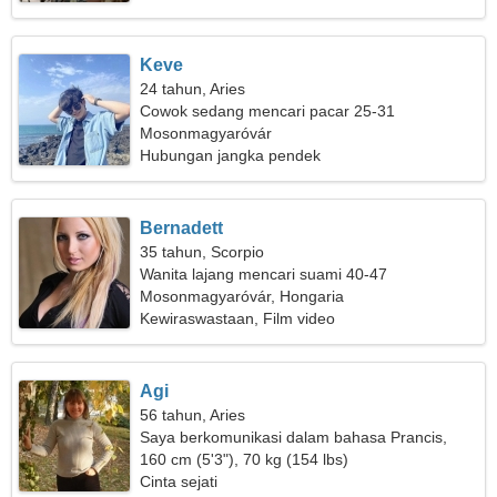
Keve
24 tahun, Aries
Cowok sedang mencari pacar 25-31
Mosonmagyaróvár
Hubungan jangka pendek
Bernadett
35 tahun, Scorpio
Wanita lajang mencari suami 40-47
Mosonmagyaróvár, Hongaria
Kewiraswastaan, Film video
Agi
56 tahun, Aries
Saya berkomunikasi dalam bahasa Prancis,
bahasa Indonesia
160 cm (5'3"), 70 kg (154 lbs)
Cinta sejati