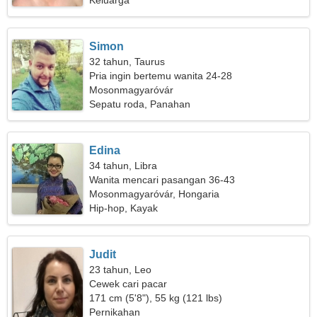
Keluarga
Simon
32 tahun, Taurus
Pria ingin bertemu wanita 24-28
Mosonmagyaróvár
Sepatu roda, Panahan
Edina
34 tahun, Libra
Wanita mencari pasangan 36-43
Mosonmagyaróvár, Hongaria
Hip-hop, Kayak
Judit
23 tahun, Leo
Cewek cari pacar
171 cm (5'8"), 55 kg (121 lbs)
Pernikahan