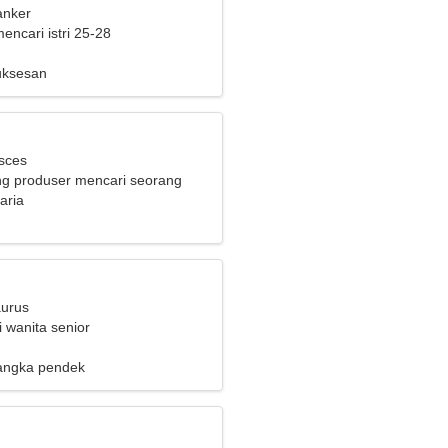
anker
mencari istri 25-28
uksesan
isces
g produser mencari seorang
g menawan
aria
aurus
 wanita senior
angka pendek