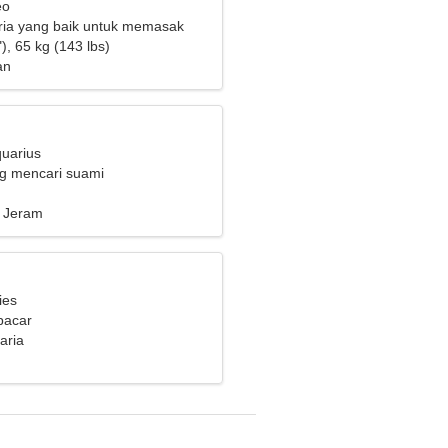
eo
ria yang baik untuk memasak
), 65 kg (143 lbs)
an
quarius
ng mencari suami
g Jeram
ies
pacar
aria