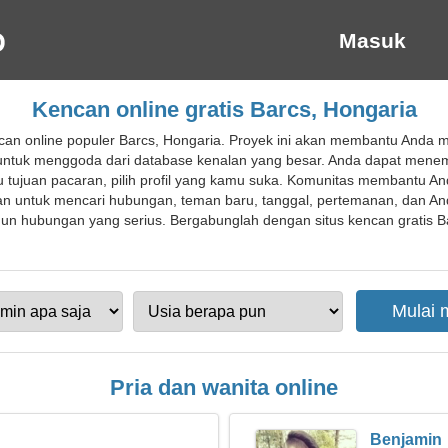
Masuk
Kencan online gratis Barcs, Hongaria
an online populer Barcs, Hongaria. Proyek ini akan membantu Anda
 untuk menggoda dari database kenalan yang besar. Anda dapat menem
u tujuan pacaran, pilih profil yang kamu suka. Komunitas membantu A
ukan untuk mencari hubungan, teman baru, tanggal, pertemanan, dan And
 hubungan yang serius. Bergabunglah dengan situs kencan gratis Ba
Pria dan wanita online
Benjamin