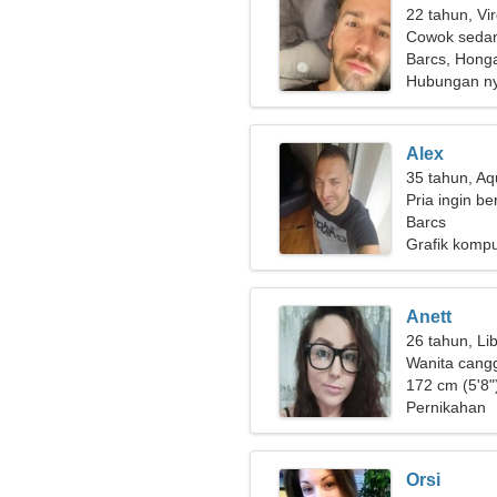
22 tahun, Vi
Cowok sedan
Barcs, Honga
Hubungan n
Alex
35 tahun, Aq
Pria ingin b
Barcs
Grafik kompu
Anett
26 tahun, Li
Wanita cang
nyata
172 cm (5'8")
Pernikahan
Orsi