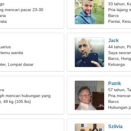
rgo
33 tahun, K
g mencari pacar 23-30
Pria lajang 
ria
Barcs
yata
Pantai, Kes
Jack
uarius
44 tahun, P
ertemu wanita
Saya seoran
wanita yan
Barcs, Hong
ter, Lompat dasar
Keluarga
Patrik
bra
57 tahun, T
gih mencari hubungan yang
Pria mencari
, 48 kg (105 lbs)
Barcs
Hubungan j
Szilvia