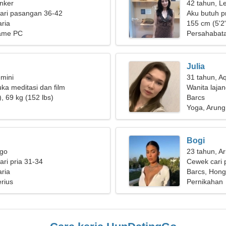
nker
42 tahun, L
ari pasangan 36-42
Aku butuh p
ria
bersama
155 cm (5'2"
Game PC
Persahabat
Julia
mini
31 tahun, A
uka meditasi dan film
Wanita laja
, 69 kg (152 lbs)
Barcs
Yoga, Arun
Bogi
rgo
23 tahun, Ar
ri pria 31-34
Cewek cari 
ria
Barcs, Hong
rius
Pernikahan