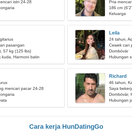
encari istri 24-28
Pria mencar
ongaria
186 cm (6'2"
Keluarga
Leila
gitarius
24 tahun, A
ari pasangan
Cewek cari 
, 57 kg (125 lbs)
Dombóvár
kuda, Harmoni batin
Hubungan s
Richard
urus
46 tahun, K
g mencari pacar 24-28
Saya bekerj
ongaria
wanita yang 
Dombóvár, 
yata
Hubungan j
Cara kerja HunDatingGo