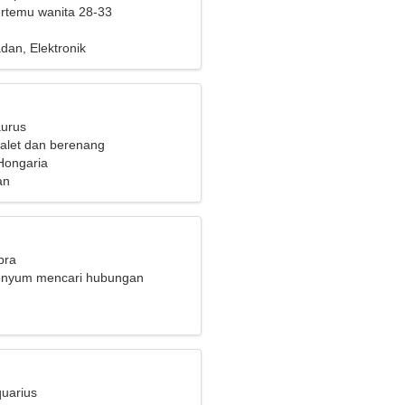
bertemu wanita 28-33
dan, Elektronik
aurus
alet dan berenang
Hongaria
an
bra
senyum mencari hubungan
quarius