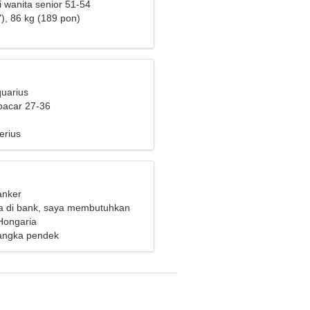
i wanita senior 51-54
), 86 kg (189 pon)
quarius
pacar 27-36
erius
anker
a di bank, saya membutuhkan
luar biasa
Hongaria
angka pendek