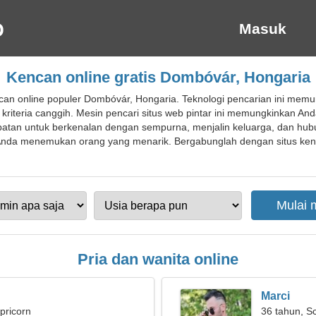
Masuk
Kencan online gratis Dombóvár, Hongaria
an online populer Dombóvár, Hongaria. Teknologi pencarian ini mem
iteria canggih. Mesin pencari situs web pintar ini memungkinkan A
tan untuk berkenalan dengan sempurna, menjalin keluarga, dan hubun
Anda menemukan orang yang menarik. Bergabunglah dengan situs ken
Pria dan wanita online
Marci
pricorn
36 tahun, S