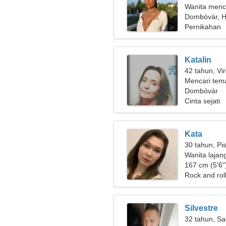
Wanita menca
Dombóvár, H
Pernikahan
Katalin
42 tahun, Vi
Mencari tem
Dombóvár
Cinta sejati
Kata
30 tahun, Pi
Wanita lajan
167 cm (5'6")
Rock and rol
Silvestre
32 tahun, Sa