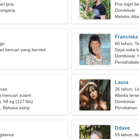
ri pria
Pria ingin 
ongaria
Dombóvár
Melukis diba
Franciska
rgo
60 tahun, T
an kencan yang berotot
Saya suka b
Dombóvár, 
Persahabat
Laura
sces
26 tahun, Li
g mencari suami
Wanita ter
, 58 kg (127 lbs)
Dombóvár
l, Bahasa asing
Pernikahan
Ddave
gitarius
59 tahun, A