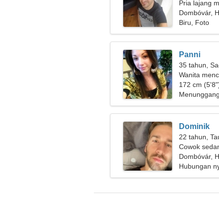
Pria lajang m
Dombóvár, H
Biru, Foto
Panni
35 tahun, Sa
Wanita menc
172 cm (5'8")
Menunggang 
Dominik
22 tahun, Ta
Cowok sedan
Dombóvár, H
Hubungan n