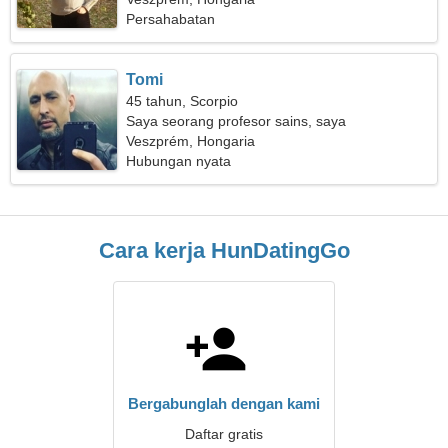
Persahabatan
Tomi
45 tahun, Scorpio
Saya seorang profesor sains, saya
membutuhkan wanita yang ramah
Veszprém, Hongaria
Hubungan nyata
Cara kerja HunDatingGo
Bergabunglah dengan kami
Daftar gratis