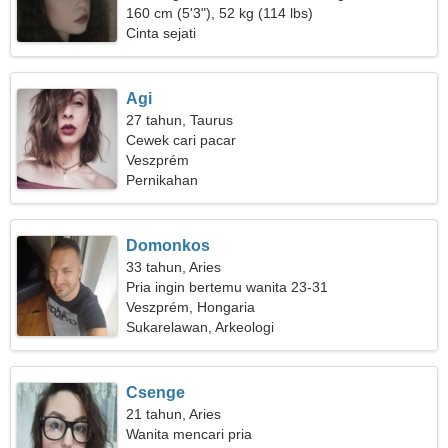
hubungan
160 cm (5'3"), 52 kg (114 lbs)
Cinta sejati
Agi
27 tahun, Taurus
Cewek cari pacar
Veszprém
Pernikahan
Domonkos
33 tahun, Aries
Pria ingin bertemu wanita 23-31
Veszprém, Hongaria
Sukarelawan, Arkeologi
Csenge
21 tahun, Aries
Wanita mencari pria