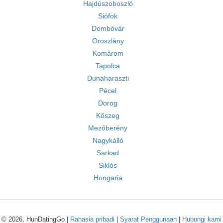
Hajdúszoboszló
Siófok
Dombóvár
Oroszlány
Komárom
Tapolca
Dunaharaszti
Pécel
Dorog
Kőszeg
Mezőberény
Nagykálló
Sarkad
Siklós
Hongaria
© 2026, HunDatingGo |
Rahasia pribadi
|
Syarat Penggunaan
|
Hubungi kami