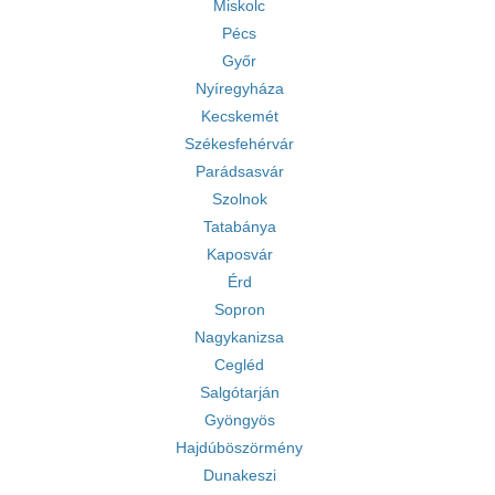
Miskolc
Pécs
Győr
Nyíregyháza
Kecskemét
Székesfehérvár
Parádsasvár
Szolnok
Tatabánya
Kaposvár
Érd
Sopron
Nagykanizsa
Cegléd
Salgótarján
Gyöngyös
Hajdúböszörmény
Dunakeszi