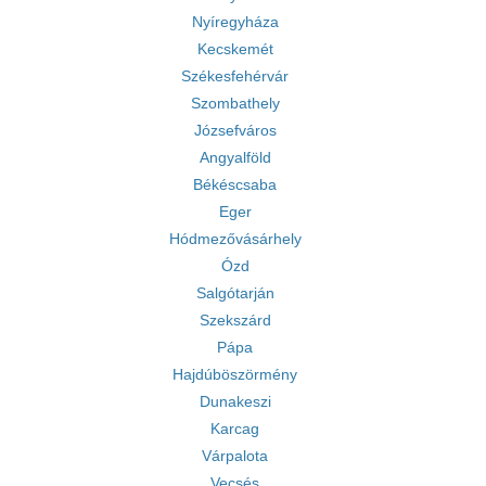
Nyíregyháza
Kecskemét
Székesfehérvár
Szombathely
Józsefváros
Angyalföld
Békéscsaba
Eger
Hódmezővásárhely
Ózd
Salgótarján
Szekszárd
Pápa
Hajdúböszörmény
Dunakeszi
Karcag
Várpalota
Vecsés