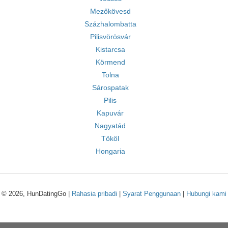
Mezőkövesd
Százhalombatta
Pilisvörösvár
Kistarcsa
Körmend
Tolna
Sárospatak
Pilis
Kapuvár
Nagyatád
Tököl
Hongaria
© 2026, HunDatingGo |
Rahasia pribadi
|
Syarat Penggunaan
|
Hubungi kami