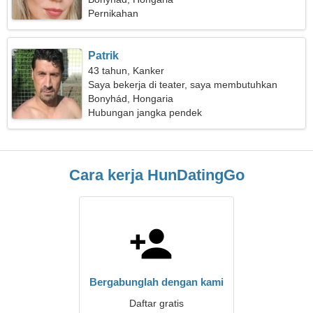
Pernikahan
Patrik
43 tahun, Kanker
Saya bekerja di teater, saya membutuhkan
wanita yang energik
Bonyhád, Hongaria
Hubungan jangka pendek
Cara kerja HunDatingGo
Bergabunglah dengan kami
Daftar gratis