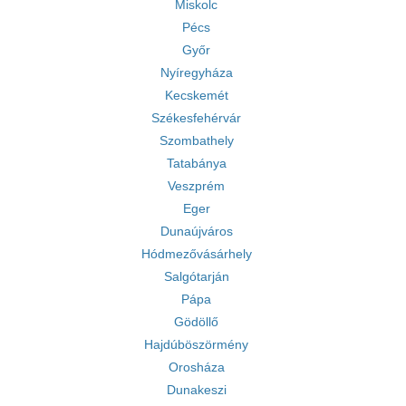
Miskolc
Pécs
Győr
Nyíregyháza
Kecskemét
Székesfehérvár
Szombathely
Tatabánya
Veszprém
Eger
Dunaújváros
Hódmezővásárhely
Salgótarján
Pápa
Gödöllő
Hajdúböszörmény
Orosháza
Dunakeszi