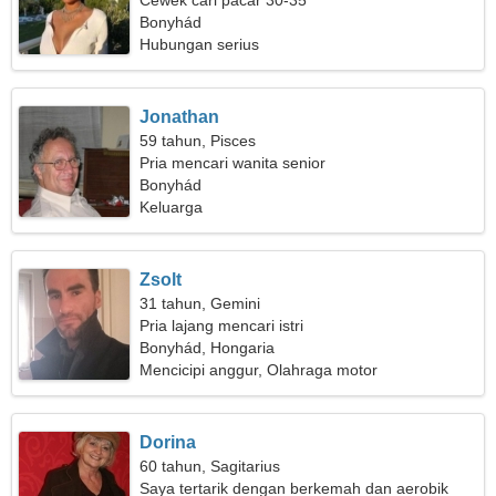
Cewek cari pacar 30-35
Bonyhád
Hubungan serius
Jonathan
59 tahun, Pisces
Pria mencari wanita senior
Bonyhád
Keluarga
Zsolt
31 tahun, Gemini
Pria lajang mencari istri
Bonyhád, Hongaria
Mencicipi anggur, Olahraga motor
Dorina
60 tahun, Sagitarius
Saya tertarik dengan berkemah dan aerobik