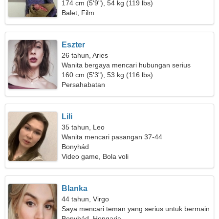
174 cm (5'9"), 54 kg (119 lbs)
Balet, Film
Eszter
26 tahun, Aries
Wanita bergaya mencari hubungan serius
160 cm (5'3"), 53 kg (116 lbs)
Persahabatan
Lili
35 tahun, Leo
Wanita mencari pasangan 37-44
Bonyhád
Video game, Bola voli
Blanka
44 tahun, Virgo
Saya mencari teman yang serius untuk bermain
ski bersama
Bonyhád, Hongaria