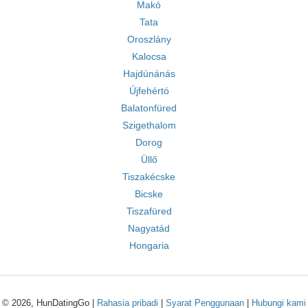
Makó
Tata
Oroszlány
Kalocsa
Hajdúnánás
Újfehértó
Balatonfüred
Szigethalom
Dorog
Üllő
Tiszakécske
Bicske
Tiszafüred
Nagyatád
Hongaria
© 2026, HunDatingGo |
Rahasia pribadi
|
Syarat Penggunaan
|
Hubungi kami