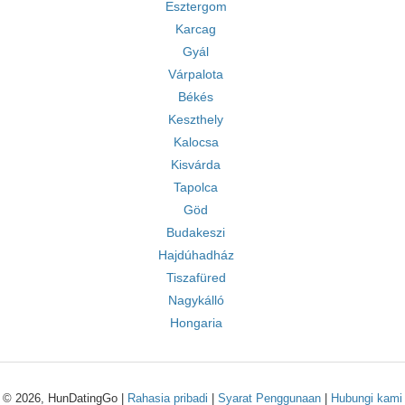
Esztergom
Karcag
Gyál
Várpalota
Békés
Keszthely
Kalocsa
Kisvárda
Tapolca
Göd
Budakeszi
Hajdúhadház
Tiszafüred
Nagykálló
Hongaria
© 2026, HunDatingGo |
Rahasia pribadi
|
Syarat Penggunaan
|
Hubungi kami