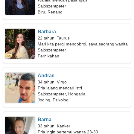
Wanita mencari pasangan
Sajószentpéter
Biru, Renang
Barbara
22 tahun, Taurus
Mari kita pergi mengobrol, saya seorang wanita
yang tak ternilai harganya
Sajószentpéter
Pernikahan
Andras
34 tahun, Virgo
Pria lajang mencari istri
Sajószentpéter, Hongaria
Joging, Psikologi
Barna
33 tahun, Kanker
Pria ingin bertemu wanita 23-30