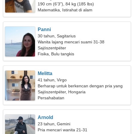
190 cm (6'3"), 84 kg (185 lbs)
Matematika, Istirahat di alam
Panni
30 tahun, Sagitarius
Wanita lajang mencari suami 31-38
Sajószentpéter
Fisika, Bulu tangkis
Melitta
41 tahun, Virgo
Berharap untuk berkencan dengan pria yang
energik
Sajószentpéter, Hongaria
Persahabatan
Arnold
23 tahun, Gemini
Pria mencari wanita 21-31