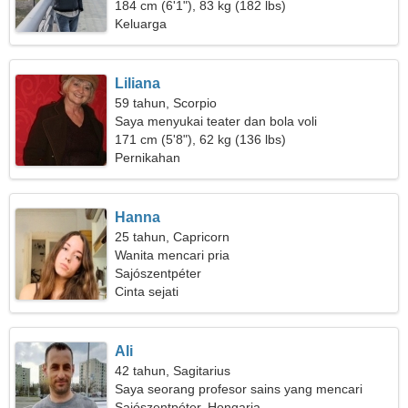
184 cm (6'1"), 83 kg (182 lbs)
Keluarga
Liliana
59 tahun, Scorpio
Saya menyukai teater dan bola voli
171 cm (5'8"), 62 kg (136 lbs)
Pernikahan
Hanna
25 tahun, Capricorn
Wanita mencari pria
Sajószentpéter
Cinta sejati
Ali
42 tahun, Sagitarius
Saya seorang profesor sains yang mencari
wanita luar biasa
Sajószentpéter, Hongaria