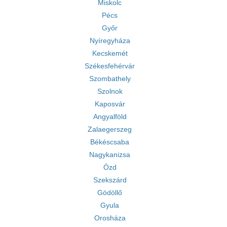
Miskolc
Pécs
Győr
Nyíregyháza
Kecskemét
Székesfehérvár
Szombathely
Szolnok
Kaposvár
Angyalföld
Zalaegerszeg
Békéscsaba
Nagykanizsa
Ózd
Szekszárd
Gödöllő
Gyula
Orosháza