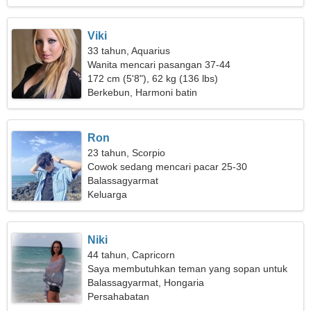
Viki
33 tahun, Aquarius
Wanita mencari pasangan 37-44
172 cm (5'8"), 62 kg (136 lbs)
Berkebun, Harmoni batin
Ron
23 tahun, Scorpio
Cowok sedang mencari pacar 25-30
Balassagyarmat
Keluarga
Niki
44 tahun, Capricorn
Saya membutuhkan teman yang sopan untuk
pergi berkemah bersama
Balassagyarmat, Hongaria
Persahabatan