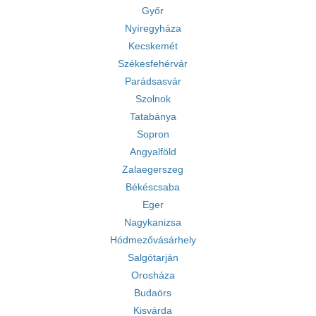
Győr
Nyíregyháza
Kecskemét
Székesfehérvár
Parádsasvár
Szolnok
Tatabánya
Sopron
Angyalföld
Zalaegerszeg
Békéscsaba
Eger
Nagykanizsa
Hódmezővásárhely
Salgótarján
Orosháza
Budaörs
Kisvárda