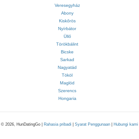
Veresegyház
Abony
Kiskőrös
Nyírbátor
Üllő
Törökbálint
Bicske
Sarkad
Nagyatád
Tököl
Maglód
Szerencs
Hongaria
© 2026, HunDatingGo |
Rahasia pribadi
|
Syarat Penggunaan
|
Hubungi kami