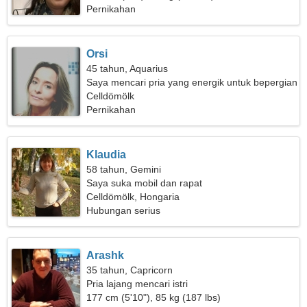
Pernikahan
Orsi
45 tahun, Aquarius
Saya mencari pria yang energik untuk bepergian
Celldömölk
Pernikahan
Klaudia
58 tahun, Gemini
Saya suka mobil dan rapat
Celldömölk, Hongaria
Hubungan serius
Arashk
35 tahun, Capricorn
Pria lajang mencari istri
177 cm (5'10"), 85 kg (187 lbs)