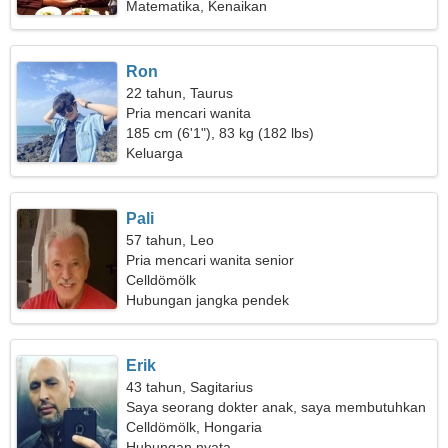
Matematika, Kenaikan
Ron
22 tahun, Taurus
Pria mencari wanita
185 cm (6'1"), 83 kg (182 lbs)
Keluarga
Pali
57 tahun, Leo
Pria mencari wanita senior
Celldömölk
Hubungan jangka pendek
Erik
43 tahun, Sagitarius
Saya seorang dokter anak, saya membutuhkan
seorang wanita pemalu
Celldömölk, Hongaria
Hubungan nyata