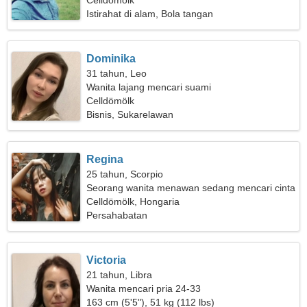
Celldömölk
Istirahat di alam, Bola tangan
Dominika
31 tahun, Leo
Wanita lajang mencari suami
Celldömölk
Bisnis, Sukarelawan
Regina
25 tahun, Scorpio
Seorang wanita menawan sedang mencari cinta
sejati
Celldömölk, Hongaria
Persahabatan
Victoria
21 tahun, Libra
Wanita mencari pria 24-33
163 cm (5'5"), 51 kg (112 lbs)