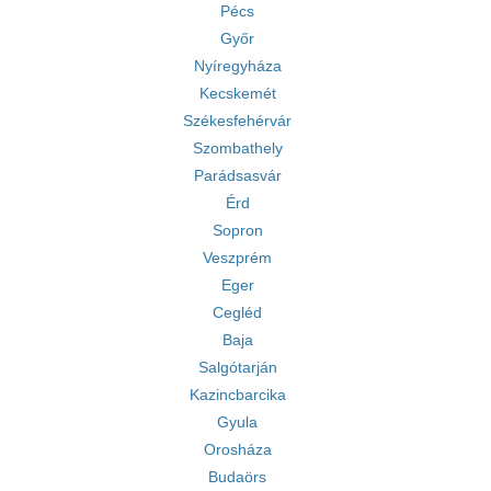
Pécs
Győr
Nyíregyháza
Kecskemét
Székesfehérvár
Szombathely
Parádsasvár
Érd
Sopron
Veszprém
Eger
Cegléd
Baja
Salgótarján
Kazincbarcika
Gyula
Orosháza
Budaörs