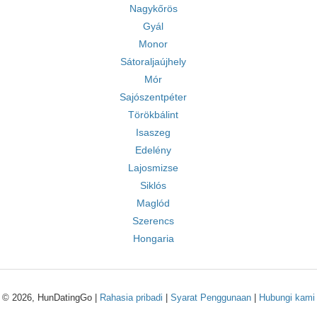
Nagykőrös
Gyál
Monor
Sátoraljaújhely
Mór
Sajószentpéter
Törökbálint
Isaszeg
Edelény
Lajosmizse
Siklós
Maglód
Szerencs
Hongaria
© 2026, HunDatingGo |
Rahasia pribadi
|
Syarat Penggunaan
|
Hubungi kami