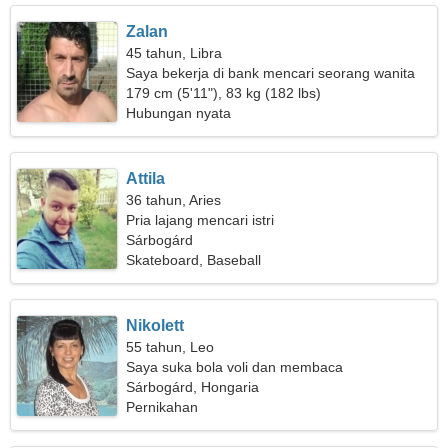
Zalan
45 tahun, Libra
Saya bekerja di bank mencari seorang wanita
romantis
179 cm (5'11"), 83 kg (182 lbs)
Hubungan nyata
Attila
36 tahun, Aries
Pria lajang mencari istri
Sárbogárd
Skateboard, Baseball
Nikolett
55 tahun, Leo
Saya suka bola voli dan membaca
Sárbogárd, Hongaria
Pernikahan