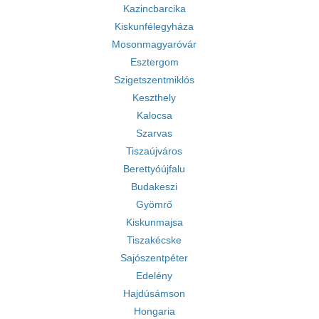
Kazincbarcika
Kiskunfélegyháza
Mosonmagyaróvár
Esztergom
Szigetszentmiklós
Keszthely
Kalocsa
Szarvas
Tiszaújváros
Berettyóújfalu
Budakeszi
Gyömrő
Kiskunmajsa
Tiszakécske
Sajószentpéter
Edelény
Hajdúsámson
Hongaria