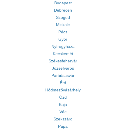
Budapest
Debrecen
Szeged
Miskolc
Pécs
Győr
Nyíregyháza
Kecskemét
Székesfehérvár
Józsefváros
Parádsasvár
Érd
Hódmezővásárhely
Ózd
Baja
Vác
Szekszárd
Pápa