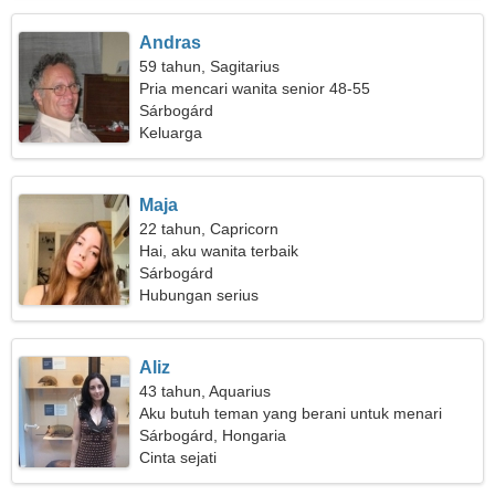
Andras
59 tahun, Sagitarius
Pria mencari wanita senior 48-55
Sárbogárd
Keluarga
Maja
22 tahun, Capricorn
Hai, aku wanita terbaik
Sárbogárd
Hubungan serius
Aliz
43 tahun, Aquarius
Aku butuh teman yang berani untuk menari
bersama
Sárbogárd, Hongaria
Cinta sejati